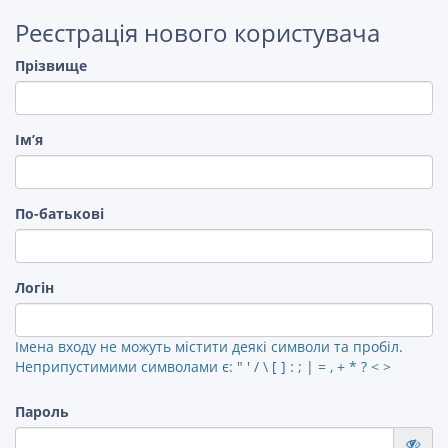
Реєстрація нового користувача
Прізвище
Ім’я
По-батькові
Логін
Імена входу не можуть містити деякі символи та пробіл.
Неприпустимими символами є: " ' / \ [ ] : ; | = , + * ? < >
Пароль